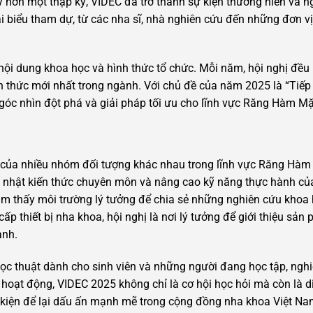
y hơn một thập kỷ, VIDEC đã trở thành sự kiện thường niên và 
ại biểu tham dự, từ các nha sĩ, nhà nghiên cứu đến những đơn vị
ội dung khoa học và hình thức tổ chức. Mỗi năm, hội nghị đề
thức mới nhất trong ngành. Với chủ đề của năm 2025 là “Tiếp 
óc nhìn đột phá và giải pháp tối ưu cho lĩnh vực Răng Hàm Mặ
của nhiều nhóm đối tượng khác nhau trong lĩnh vực Răng Hàm 
p nhật kiến thức chuyên môn và nâng cao kỹ năng thực hành củ
tìm thấy môi trường lý tưởng để chia sẻ những nghiên cứu khoa 
p thiết bị nha khoa, hội nghị là nơi lý tưởng để giới thiệu sản 
anh.
 học thuật dành cho sinh viên và những người đang học tập, ngh
hoạt động, VIDEC 2025 không chỉ là cơ hội học hỏi mà còn là d
kiện để lại dấu ấn mạnh mẽ trong cộng đồng nha khoa Việt Nam