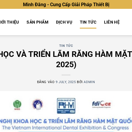
Minh Đăng - Cung Cấp Giải Pháp Thiết Bị
IỚI THIỆU
SẢN PHẨM
DỊCH VỤ
TIN TỨC
LIÊN HỆ
TIN TỨC
HỌC VÀ TRIỂN LÃM RĂNG HÀM MẶT
2025)
ĐĂNG VÀO
9 JULY, 2025
BỞI
ADMIN