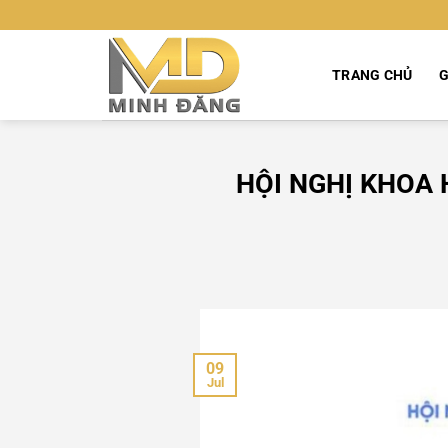
Bỏ
qua
nội
TRANG CHỦ
G
dung
HỘI NGHỊ KHOA 
09
Jul